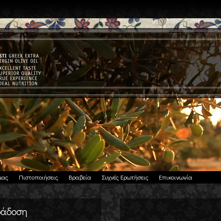
μας
Πιστοποιήσεις
Βραβεία
Συχνές Ερωτήσεις
Επικοινωνία
αράδοση