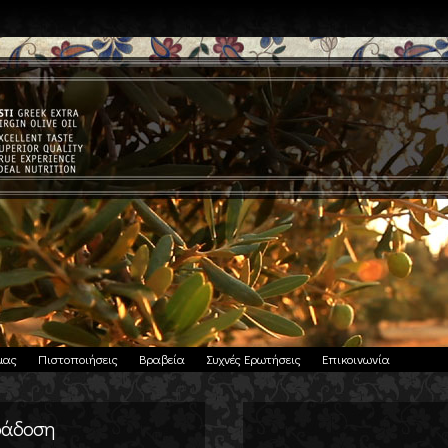
μας
Πιστοποιήσεις
Βραβεία
Συχνές Ερωτήσεις
Επικοινωνία
αράδοση