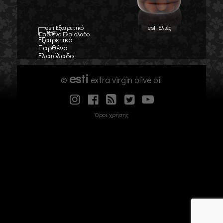
esti Εξαιρετικό
esti Ελιές
Παρθένο Ελαιόλαδο
esti
©
extra virgin olive oil
Όροι χρήσης